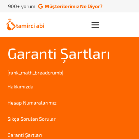
900+ yorum!
Müşterilerimiz Ne Diyor?
Garanti Şartları
[rank_math_breadcrumb]
Hakkımızda
Hesap Numaralarımız
Sıkça Sorulan Sorular
Garanti Şartları