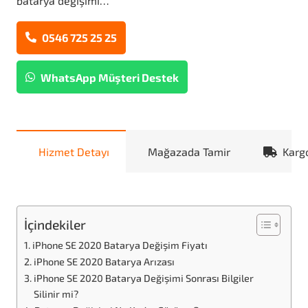
batarya değişimi…
0546 725 25 25
WhatsApp Müşteri Destek
Hizmet Detayı
Mağazada Tamir
Karg
İçindekiler
iPhone SE 2020 Batarya Değişim Fiyatı
iPhone SE 2020 Batarya Arızası
iPhone SE 2020 Batarya Değişimi Sonrası Bilgiler
Silinir mi?