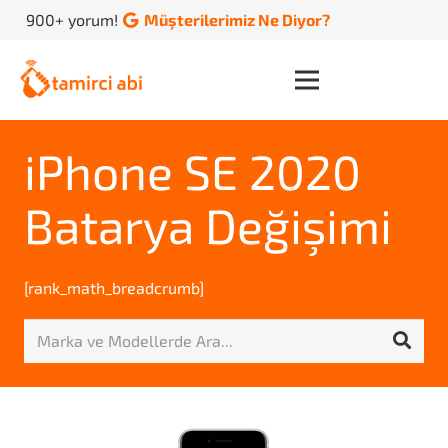
900+ yorum!
Müşterilerimiz Ne Diyor?
iPhone SE 2020
Batarya Değişimi
[rank_math_breadcrumb]