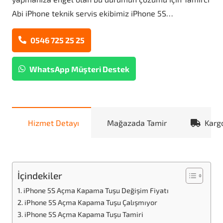
Abi iPhone teknik servis ekibimiz iPhone 5S…
0546 725 25 25
WhatsApp Müşteri Destek
Hizmet Detayı
Mağazada Tamir
Karg
İçindekiler
iPhone 5S Açma Kapama Tuşu Değişim Fiyatı
iPhone 5S Açma Kapama Tuşu Çalışmıyor
iPhone 5S Açma Kapama Tuşu Tamiri