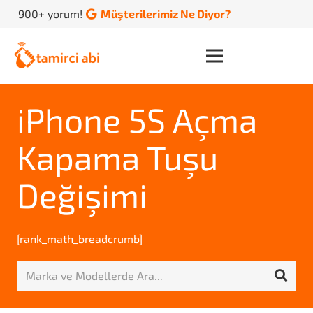
900+ yorum!
Müşterilerimiz Ne Diyor?
iPhone 5S Açma
Kapama Tuşu
Değişimi
[rank_math_breadcrumb]