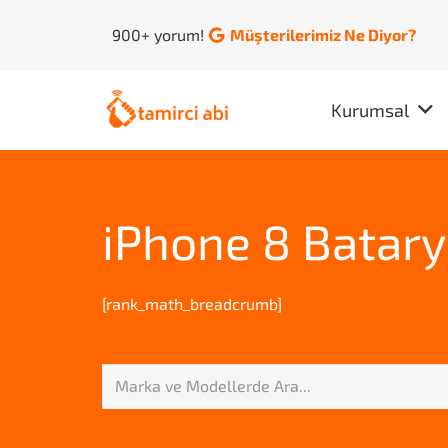
900+ yorum!
Müşterilerimiz Ne Diyor?
Kurumsal
iPhone 8 Batary
[rank_math_breadcrumb]