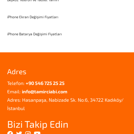
iPhone Ekran Değişimi Fiyatları
iPhone Batarya Değişimi Fiyatları
Adres
Telefon:
+90 546 725 25 25
Email:
info@tamirciabi.com
Adres: Hasanpaşa, Nabizade Sk. No:6, 34722 Kadıköy/
İstanbul
Bizi Takip Edin