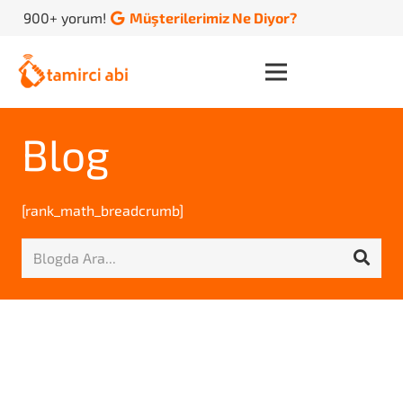
900+ yorum!
Müşterilerimiz Ne Diyor?
Blog
[rank_math_breadcrumb]