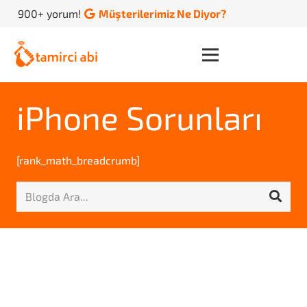
900+ yorum!
Müşterilerimiz Ne Diyor?
iPhone Sorunları
[rank_math_breadcrumb]