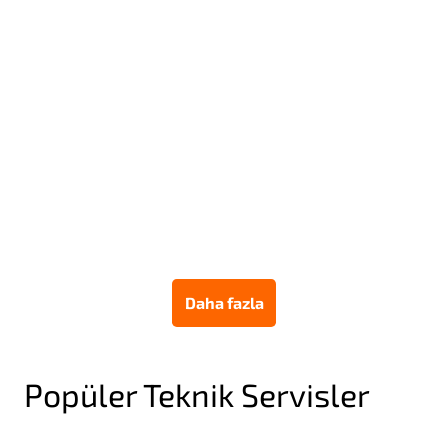
IPHONE SORUNLARI
20 Eyl 2024
iPhone Ekran Değişimi Fiyatları
Daha fazla
Popüler Teknik Servisler