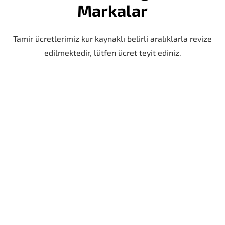
Markalar
Tamir ücretlerimiz kur kaynaklı belirli aralıklarla revize
edilmektedir, lütfen ücret teyit ediniz.
iPhone 13 Ön Kamera Değişimi
6 AY GARANTİ