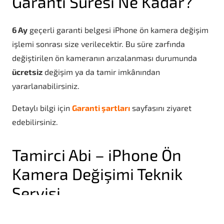
Garanti Süresi Ne Kadar?
6 Ay
geçerli garanti belgesi iPhone ön kamera değişim
işlemi sonrası size verilecektir. Bu süre zarfında
değiştirilen ön kameranın arızalanması durumunda
ücretsiz
değişim ya da tamir imkânından
yararlanabilirsiniz.
Detaylı bilgi için
Garanti şartları
sayfasını ziyaret
edebilirsiniz.
Tamirci Abi – iPhone Ön
Kamera Değişimi Teknik
Servisi
20 yıllık deneyimiyle telefon tamir, bakım ve parça