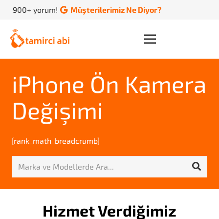
900+ yorum!
Müşterilerimiz Ne Diyor?
iPhone Ön Kamera
Değişimi
[rank_math_breadcrumb]
Hizmet Verdiğimiz