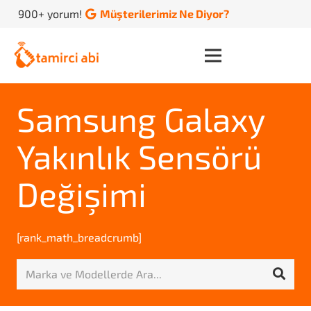
900+ yorum!
Müşterilerimiz Ne Diyor?
Samsung Galaxy
Yakınlık Sensörü
Değişimi
[rank_math_breadcrumb]