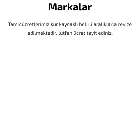
Markalar
Tamir ücretlerimiz kur kaynaklı belirli aralıklarla revize
edilmektedir, lütfen ücret teyit ediniz.
iPhone 13 Arka Cam Değişimi
6 AY GARANTİ