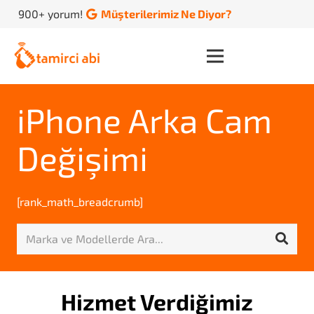
900+ yorum!
Müşterilerimiz Ne Diyor?
iPhone Arka Cam
Değişimi
[rank_math_breadcrumb]
Hizmet Verdiğimiz