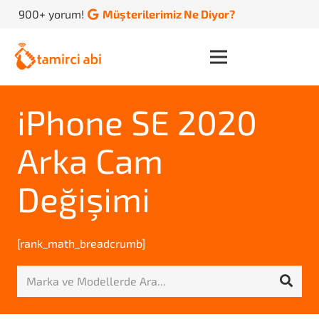
900+ yorum!
Müşterilerimiz Ne Diyor?
iPhone SE 2020
Arka Cam
Değişimi
[rank_math_breadcrumb]