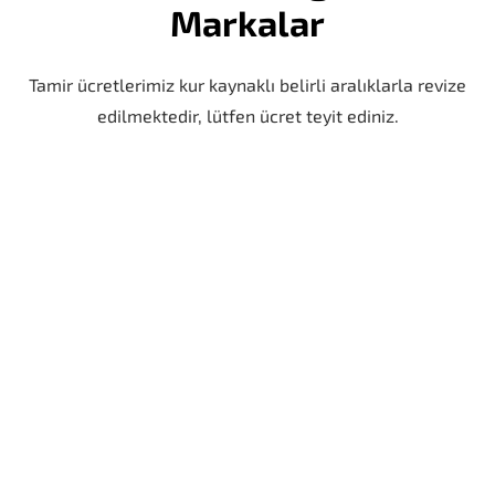
Markalar
Tamir ücretlerimiz kur kaynaklı belirli aralıklarla revize
edilmektedir, lütfen ücret teyit ediniz.
iPhone 11 Pro Max Kulaklık Soketi Değişimi
6 AY GARANTİ