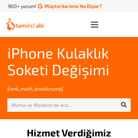
900+ yorum!
Müşterilerimiz Ne Diyor?
iPhone Kulaklık
Soketi Değişimi
[rank_math_breadcrumb]
Hizmet Verdiğimiz