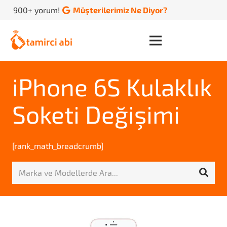
900+ yorum!
Müşterilerimiz Ne Diyor?
iPhone 6S Kulaklık
Soketi Değişimi
[rank_math_breadcrumb]