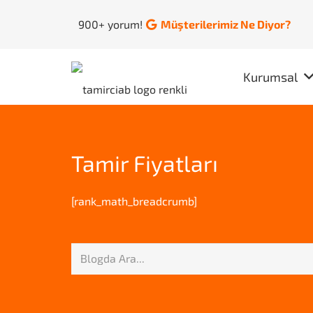
900+ yorum!
Müşterilerimiz Ne Diyor?
Kurumsal
Tamir Fiyatları
[rank_math_breadcrumb]