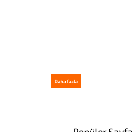
TAMIR FIYATLARI
8 Ara 2022
Iphone Arka Kamera
Değişim Süresi ve Maliyeti
Daha fazla
Popüler Sayfa