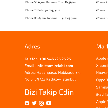
iPhone 5S Açma Kapama Tuşu Değişimi
iPhone 
iPhone 11 Batarya Değişimi
iPhone 
iPhone XS Açma Kapama Tuşu Değişimi
iPhone 6
Adres
Mar
Apple 
Telefon:
+90 546 725 25 25
Xiaomi
Email:
info@tamirciabi.com
Adres: Hasanpaşa, Nabizade Sk.
Huawei
No:6, 34722 Kadıköy/İstanbul
Oppo T
Samsun
Bizi Takip Edin
iPad T
Apple 