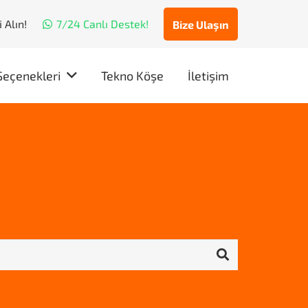
 Alın!
7/24 Canlı Destek!
Bize Ulaşın
Seçenekleri
Tekno Köşe
İletişim