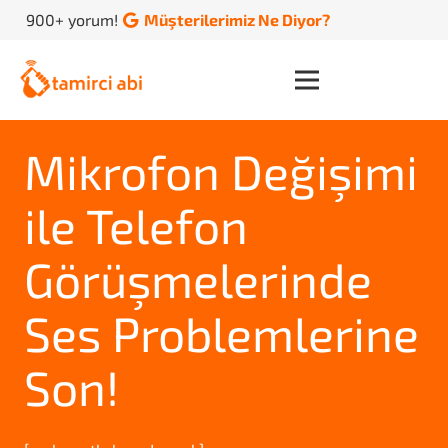
900+ yorum!
Müşterilerimiz Ne Diyor?
Mikrofon Değişimi
ile Telefon
Görüşmelerinde
Ses Problemlerine
Son!