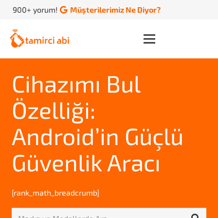
900+ yorum!
Müşterilerimiz Ne Diyor?
Cihazımı Bul
Özelliği:
Android’in Güçlü
Güvenlik Aracı
[rank_math_breadcrumb]