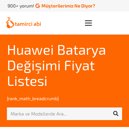
900+ yorum!
Müşterilerimiz Ne Diyor?
Huawei Batarya
Değişimi Fiyat
Listesi
[rank_math_breadcrumb]