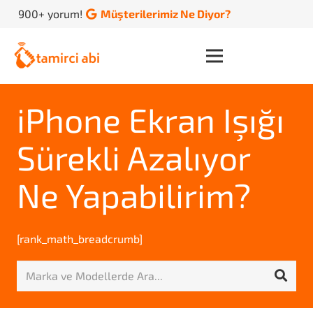
900+ yorum!
Müşterilerimiz Ne Diyor?
iPhone Ekran Işığı
Sürekli Azalıyor
Ne Yapabilirim?
[rank_math_breadcrumb]