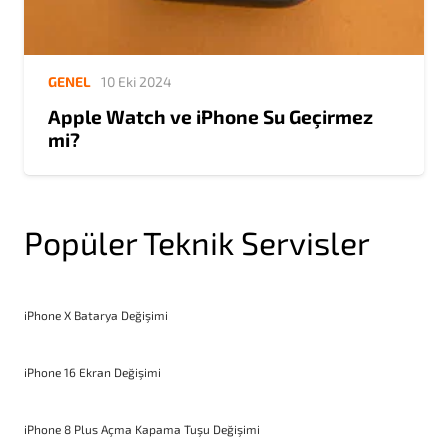
GENEL
10 Eki 2024
Apple Watch ve iPhone Su Geçirmez
mi?
Popüler Teknik Servisler
iPhone X Batarya Değişimi
iPhone 16 Ekran Değişimi
iPhone 8 Plus Açma Kapama Tuşu Değişimi