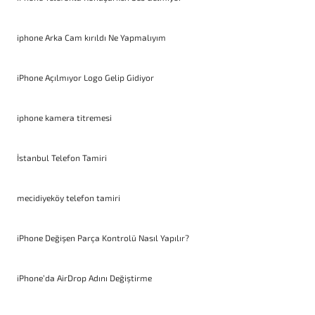
iphone Arka Cam kırıldı Ne Yapmalıyım
iPhone Açılmıyor Logo Gelip Gidiyor
iphone kamera titremesi
İstanbul Telefon Tamiri
mecidiyeköy telefon tamiri
iPhone Değişen Parça Kontrolü Nasıl Yapılır?
iPhone’da AirDrop Adını Değiştirme