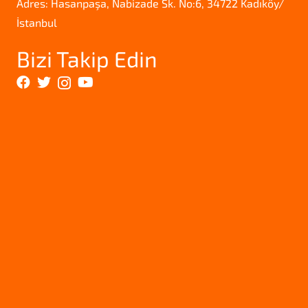
Adres: Hasanpaşa, Nabizade Sk. No:6, 34722 Kadıköy/
İstanbul
Bizi Takip Edin