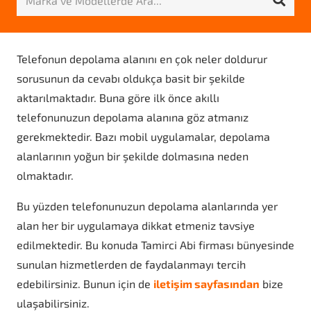
Telefonun depolama alanını en çok neler doldurur
sorusunun da cevabı oldukça basit bir şekilde
aktarılmaktadır. Buna göre ilk önce akıllı
telefonunuzun depolama alanına göz atmanız
gerekmektedir. Bazı mobil uygulamalar, depolama
alanlarının yoğun bir şekilde dolmasına neden
olmaktadır.
Bu yüzden telefonunuzun depolama alanlarında yer
alan her bir uygulamaya dikkat etmeniz tavsiye
edilmektedir. Bu konuda Tamirci Abi firması bünyesinde
sunulan hizmetlerden de faydalanmayı tercih
edebilirsiniz. Bunun için de
iletişim sayfasından
bize
ulaşabilirsiniz.