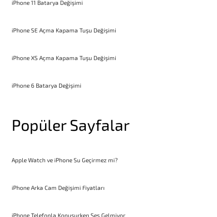
iPhone 11 Batarya Değişimi
iPhone SE Açma Kapama Tuşu Değişimi
iPhone XS Açma Kapama Tuşu Değişimi
iPhone 6 Batarya Değişimi
Popüler Sayfalar
Apple Watch ve iPhone Su Geçirmez mi?
iPhone Arka Cam Değişimi Fiyatları
iPhone Telefonla Konuşurken Ses Gelmiyor