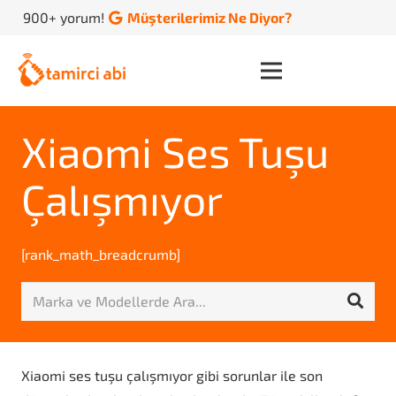
900+ yorum!
Müşterilerimiz Ne Diyor?
Xiaomi Ses Tuşu
Çalışmıyor
[rank_math_breadcrumb]
Xiaomi ses tuşu çalışmıyor gibi sorunlar ile son