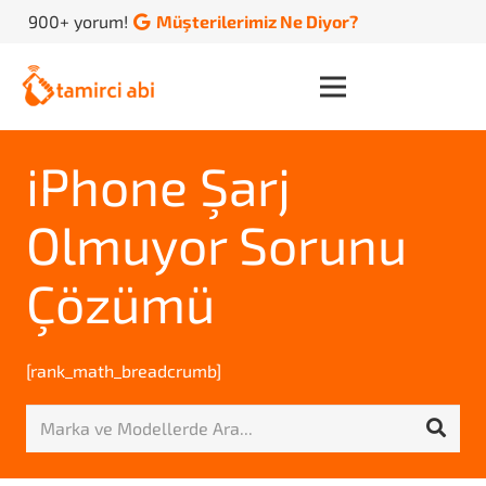
900+ yorum!
Müşterilerimiz Ne Diyor?
iPhone Şarj
Olmuyor Sorunu
Çözümü
[rank_math_breadcrumb]