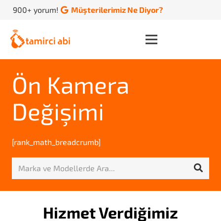
900+ yorum!
Müşterilerimiz Ne Diyor?
Ön Kamera
Değişimi
[rank_math_breadcrumb]
Hizmet Verdiğimiz