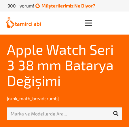
900+ yorum!
Müşterilerimiz Ne Diyor?
Apple Watch Seri
3 38 mm Batarya
Değişimi
[rank_math_breadcrumb]