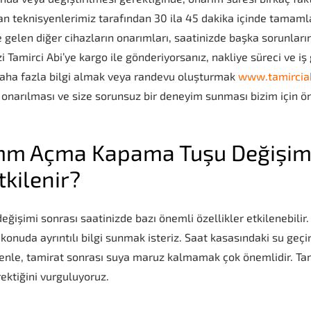
teknisyenlerimiz tarafından 30 ila 45 dakika içinde tamamlan
 gelen diğer cihazların onarımları, saatinizde başka sorunları
nizi Tamirci Abi’ye kargo ile gönderiyorsanız, nakliye süreci ve i
aha fazla bilgi almak veya randevu oluşturmak
www.tamircia
onarılması ve size sorunsuz bir deneyim sunması bizim için önc
 mm Açma Kapama Tuşu Değişimi
tkilenir?
imi sonrası saatinizde bazı önemli özellikler etkilenebilir. 
 konuda ayrıntılı bilgi sunmak isteriz. Saat kasasındaki su geçi
enle, tamirat sonrası suya maruz kalmamak çok önemlidir. Ta
ektiğini vurguluyoruz.