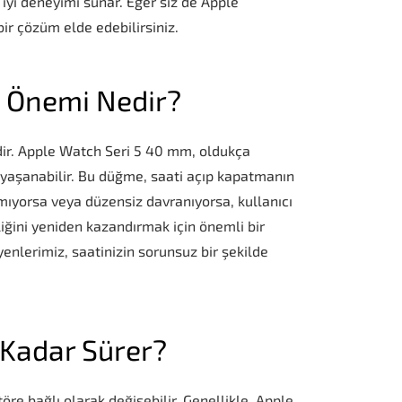
n iyi deneyimi sunar. Eğer siz de Apple
ir çözüm elde edebilirsiniz.
 Önemi Nedir?
idir. Apple Watch Seri 5 40 mm, oldukça
yaşanabilir. Bu düğme, saati açıp kapatmanın
şmıyorsa veya düzensiz davranıyorsa, kullanıcı
iğini yeniden kazandırmak için önemli bir
yenlerimiz, saatinizin sorunsuz bir şekilde
Kadar Sürer?
re bağlı olarak değişebilir. Genellikle, Apple