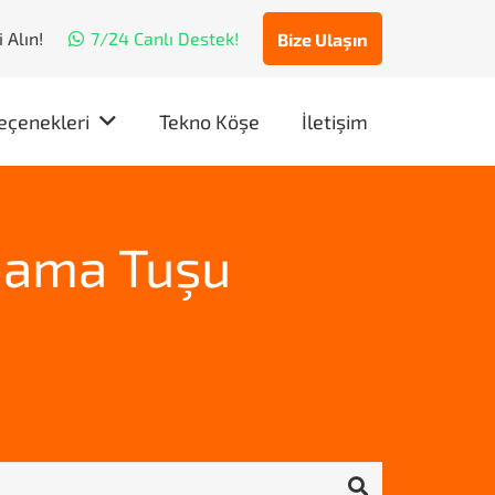
 Alın!
7/24 Canlı Destek!
Bize Ulaşın
eçenekleri
Tekno Köşe
İletişim
pama Tuşu