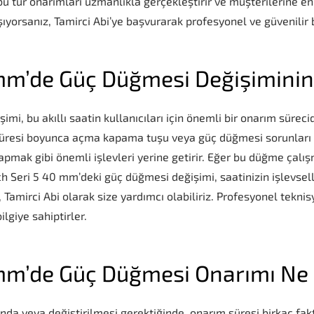
, bu tür onarımları uzmanlıkla gerçekleştirir ve müşterilerine e
ıyorsanız, Tamirci Abi’ye başvurarak profesyonel ve güvenilir b
mm’de Güç Düğmesi Değişiminin
i, bu akıllı saatin kullanıcıları için önemli bir onarım sürec
 süresi boyunca açma kapama tuşu veya güç düğmesi sorunları 
 yapmak gibi önemli işlevleri yerine getirir. Eğer bu düğme çalı
h Seri 5 40 mm’deki güç düğmesi değişimi, saatinizin işlevsell
 Tamirci Abi olarak size yardımcı olabiliriz. Profesyonel teknis
lgiye sahiptirler.
mm’de Güç Düğmesi Onarımı Ne 
a veya değiştirilmesi gerektiğinde, onarım süresi birkaç faktö