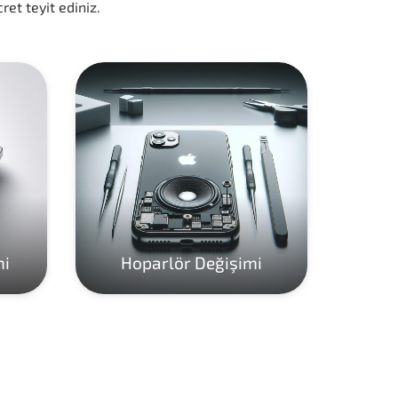
ret teyit ediniz.
mi
Hoparlör Değişimi
Ho