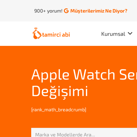
900+ yorum!
Müşterilerimiz Ne Diyor?
Kurumsal
Apple Watch Se
Değişimi
[rank_math_breadcrumb]