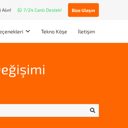
 Alın!
7/24 Canlı Destek!
Bize Ulaşın
eçenekleri
Tekno Köşe
İletişim
eğişimi