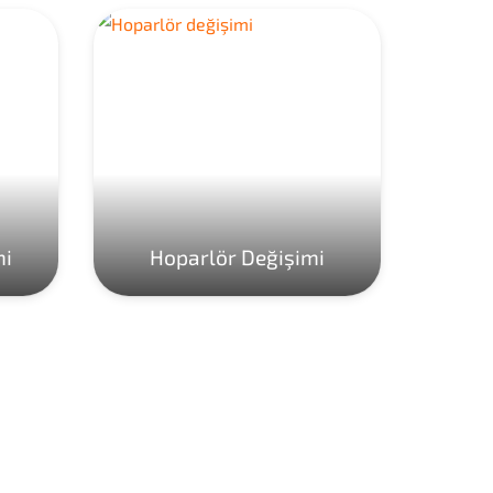
mi
Hoparlör Değişimi
Ho