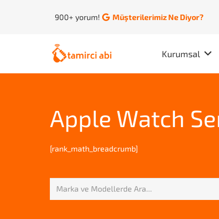
900+ yorum!
Müşterilerimiz Ne Diyor?
Kurumsal
Apple Watch Se
[rank_math_breadcrumb]