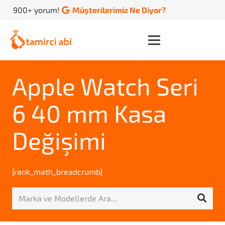
900+ yorum!
Müşterilerimiz Ne Diyor?
Apple Watch Seri
6 40 mm Kasa
Değişimi
[rank_math_breadcrumb]