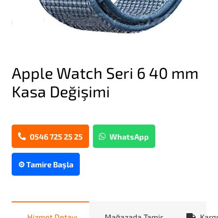
Apple Watch Seri 6 40 mm
Kasa Değişimi
0546 725 25 25
WhatsApp
⚙️ Tamire Başla
Hizmet Detayı
Mağazada Tamir
Karg