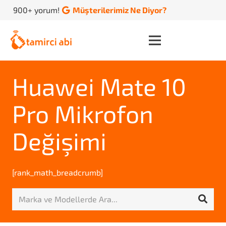
900+ yorum!
Müşterilerimiz Ne Diyor?
Huawei Mate 10
Pro Mikrofon
Değişimi
[rank_math_breadcrumb]