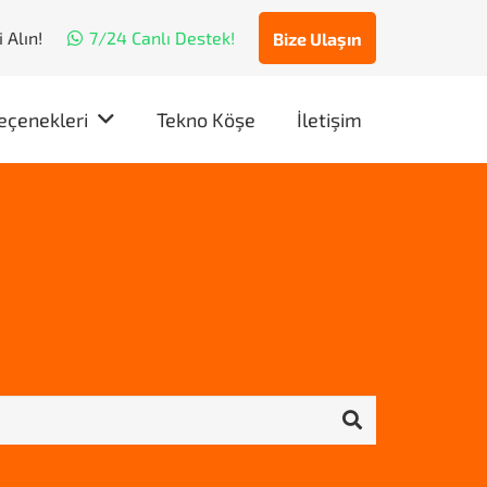
 Alın!
7/24 Canlı Destek!
Bize Ulaşın
eçenekleri
Tekno Köşe
İletişim