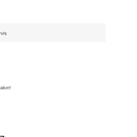
rvis
akın!
iz