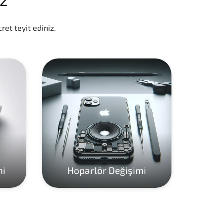
ret teyit ediniz.
mi
Hoparlör Değişimi
Ho