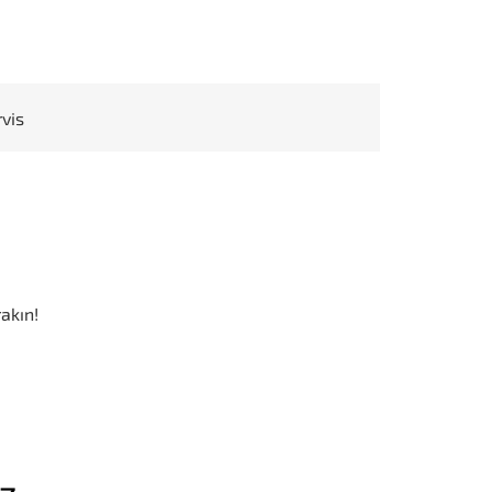
rvis
akın!
iz