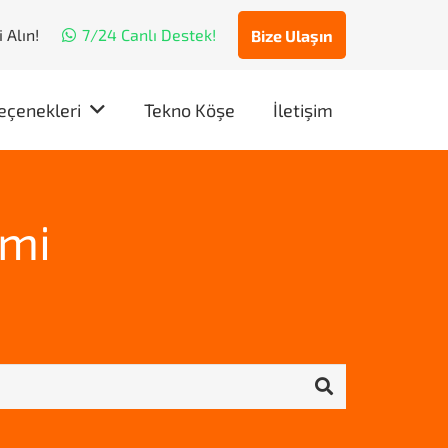
 Alın!
7/24 Canlı Destek!
Bize Ulaşın
eçenekleri
Tekno Köşe
İletişim
imi