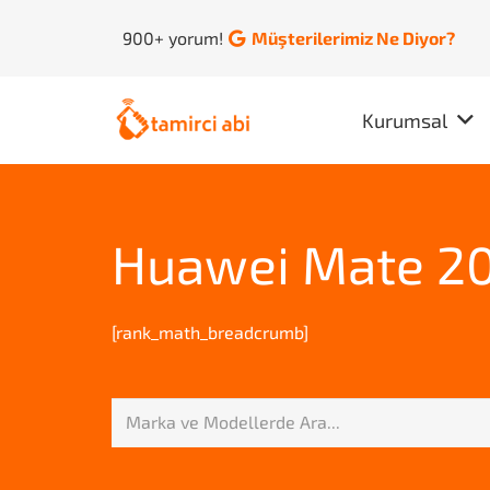
900+ yorum!
Müşterilerimiz Ne Diyor?
Kurumsal
Huawei Mate 20 
[rank_math_breadcrumb]