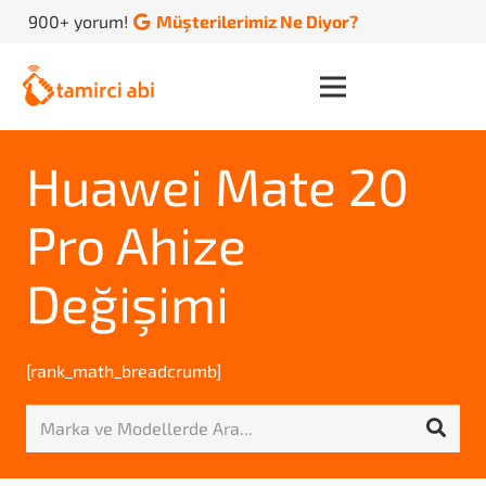
900+ yorum!
Müşterilerimiz Ne Diyor?
Huawei Mate 20
Pro Ahize
Değişimi
[rank_math_breadcrumb]