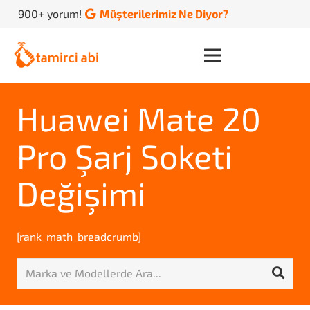
900+ yorum!
Müşterilerimiz Ne Diyor?
Huawei Mate 20
Pro Şarj Soketi
Değişimi
[rank_math_breadcrumb]