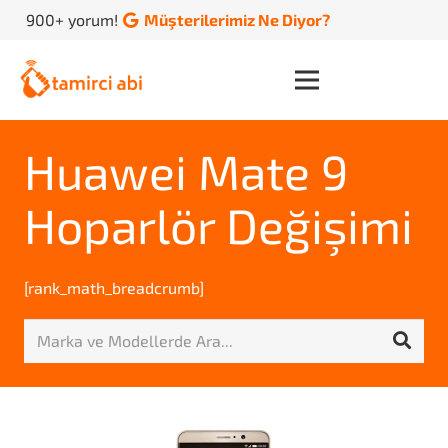
900+ yorum!
Müşterilerimiz Ne Diyor?
Huawei Mate 9
Hoparlör Değişimi
[rank_math_breadcrumb]