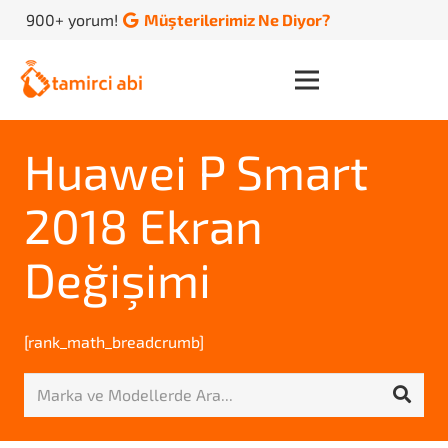
900+ yorum!
Müşterilerimiz Ne Diyor?
Huawei P Smart
2018 Ekran
Değişimi
[rank_math_breadcrumb]