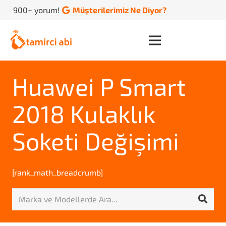
900+ yorum!
Müşterilerimiz Ne Diyor?
Huawei P Smart
2018 Kulaklık
Soketi Değişimi
[rank_math_breadcrumb]