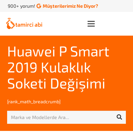
900+ yorum!
Müşterilerimiz Ne Diyor?
Huawei P Smart
2019 Kulaklık
Soketi Değişimi
[rank_math_breadcrumb]