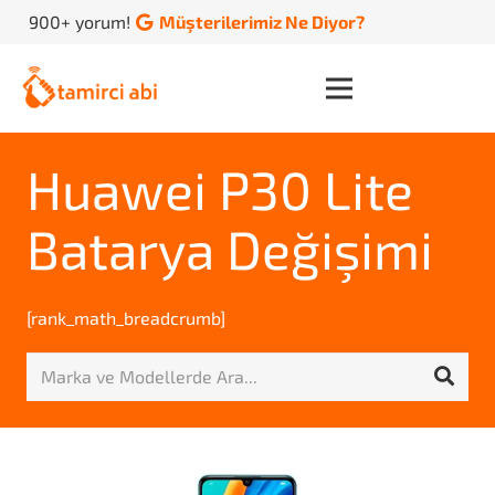
900+ yorum!
Müşterilerimiz Ne Diyor?
Huawei P30 Lite
Batarya Değişimi
[rank_math_breadcrumb]