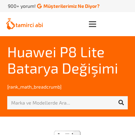
900+ yorum!
Müşterilerimiz Ne Diyor?
Huawei P8 Lite
Batarya Değişimi
[rank_math_breadcrumb]