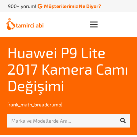
900+ yorum!
Müşterilerimiz Ne Diyor?
Huawei P9 Lite
2017 Kamera Camı
Değişimi
[rank_math_breadcrumb]