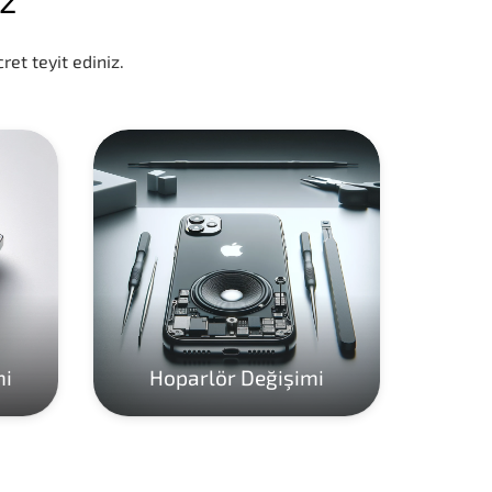
ret teyit ediniz.
mi
Hoparlör Değişimi
Ho