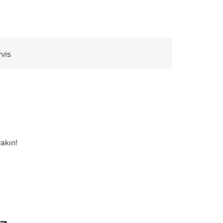
rvis
akın!
iz