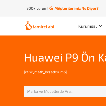
900+ yorum!
Müşterilerimiz Ne Diyor?
Kurumsal
Huawei P9 Ön K
[rank_math_breadcrumb]