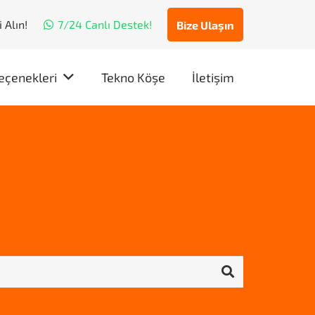
 Alın!
7/24 Canlı Destek!
Bize Ulaşın
eçenekleri
Tekno Köşe
İletişim