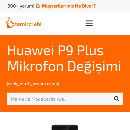
900+ yorum!
Müşterilerimiz Ne Diyor?
Huawei P9 Plus
Mikrofon Değişimi
[rank_math_breadcrumb]