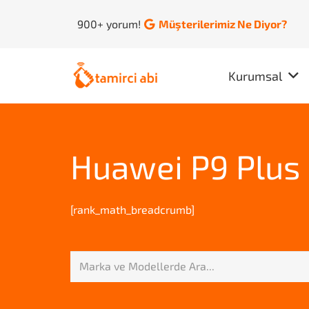
900+ yorum!
Müşterilerimiz Ne Diyor?
Kurumsal
Huawei P9 Plus 
[rank_math_breadcrumb]