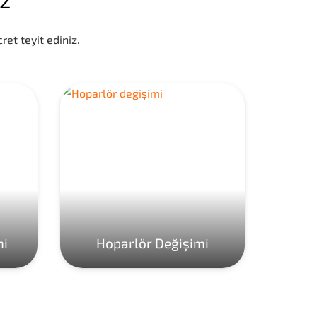
ret teyit ediniz.
mi
Hoparlör Değişimi
Ho