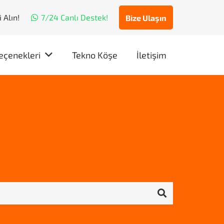
 Alın!
7/24 Canlı Destek!
Bize Ulaşın
eçenekleri
Tekno Köşe
İletişim