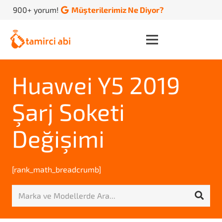
900+ yorum!
Müşterilerimiz Ne Diyor?
Huawei Y5 2019
Şarj Soketi
Değişimi
[rank_math_breadcrumb]