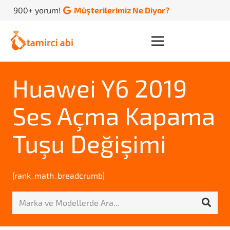
900+ yorum!
Müşterilerimiz Ne Diyor?
Huawei Y6 2019
Ses Açma Kapama
Tuşu Değişimi
[rank_math_breadcrumb]