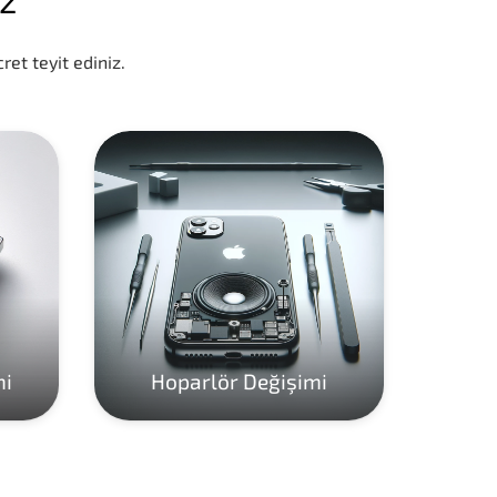
ret teyit ediniz.
mi
Hoparlör Değişimi
Ho