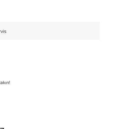
rvis
akın!
iz