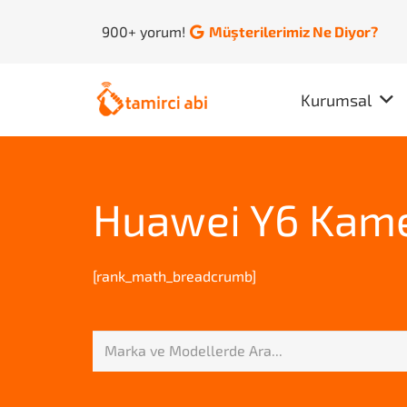
900+ yorum!
Müşterilerimiz Ne Diyor?
Kurumsal
Huawei Y6 Kame
[rank_math_breadcrumb]