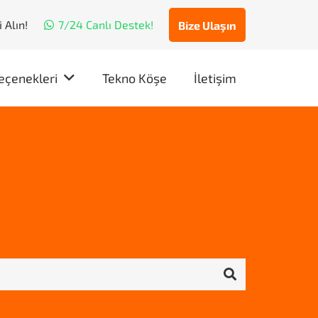
 Alın!
7/24 Canlı Destek!
Bize Ulaşın
eçenekleri
Tekno Köşe
İletişim