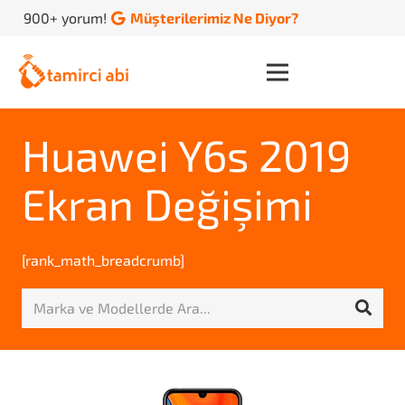
900+ yorum!
Müşterilerimiz Ne Diyor?
Huawei Y6s 2019
Ekran Değişimi
[rank_math_breadcrumb]