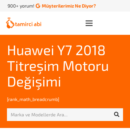
900+ yorum!
Müşterilerimiz Ne Diyor?
Huawei Y7 2018
Titreşim Motoru
Değişimi
[rank_math_breadcrumb]