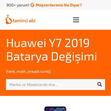
900+ yorum!
Müşterilerimiz Ne Diyor?
Huawei Y7 2019
Batarya Değişimi
[rank_math_breadcrumb]