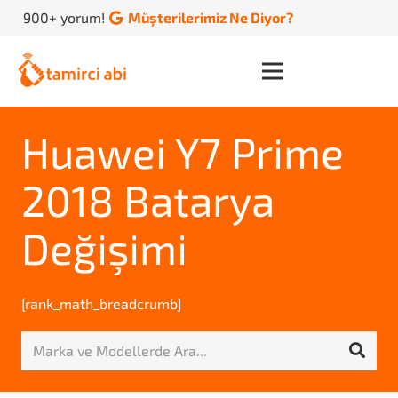
900+ yorum!
Müşterilerimiz Ne Diyor?
Huawei Y7 Prime
2018 Batarya
Değişimi
[rank_math_breadcrumb]