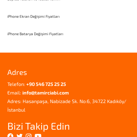
iPhone Ekran Değişimi Fiyatları
iPhone Batarya Değişimi Fiyatları
Adres
Telefon:
+90 546 725 25 25
Email:
info@tamirciabi.com
Adres: Hasanpaşa, Nabizade Sk. No:6, 34722 Kadıköy/
İstanbul
Bizi Takip Edin