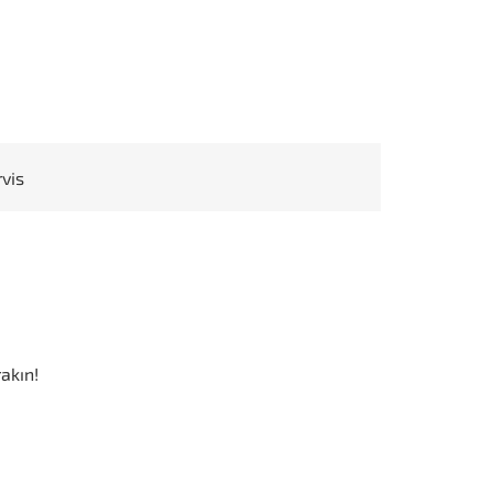
rvis
i
akın!