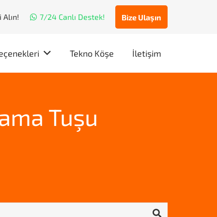
 Alın!
7/24 Canlı Destek!
Bize Ulaşın
eçenekleri
Tekno Köşe
İletişim
pama Tuşu