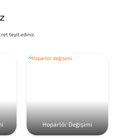
iz
ret teyit ediniz.
mi
Hoparlör Değişimi
Ho