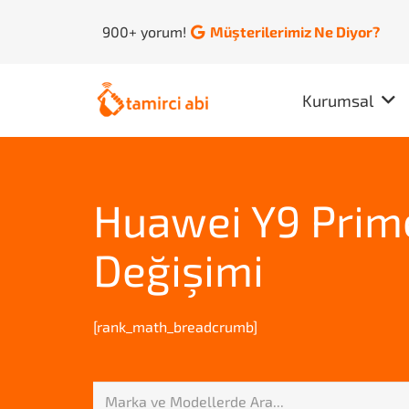
900+ yorum!
Müşterilerimiz Ne Diyor?
Kurumsal
Huawei Y9 Prim
Değişimi
[rank_math_breadcrumb]