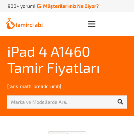
900+ yorum!
Müşterilerimiz Ne Diyor?
iPad 4 A1460
Tamir Fiyatları
[rank_math_breadcrumb]