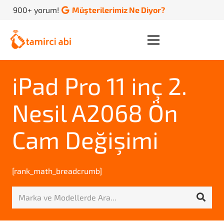
900+ yorum!
Müşterilerimiz Ne Diyor?
iPad Pro 11 inç 2.
Nesil A2068 Ön
Cam Değişimi
[rank_math_breadcrumb]