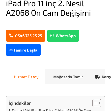
iPad Pro 11 inç 2. Nesil
A2068 Ön Cam Değişimi
0546 725 25 25
WhatsApp
⚙️ Tamire Başla
Hizmet Detayı
Mağazada Tamir
Karg
İçindekiler
Tamirci Abi, iPad Pro 11 inç 2. Nesil A2068 Ön Cam